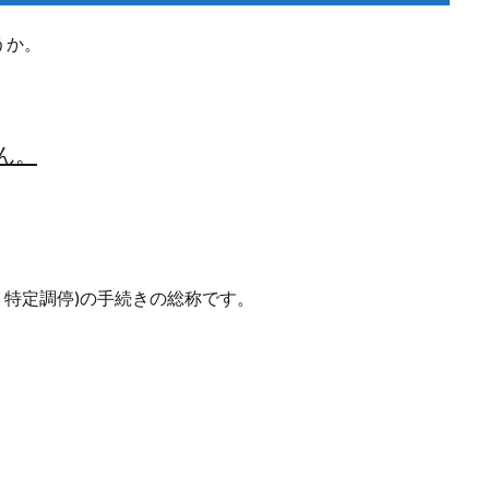
うか。
ん。
・特定調停)の手続きの総称です。
。