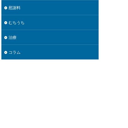
慰謝料
むちうち
治療
コラム