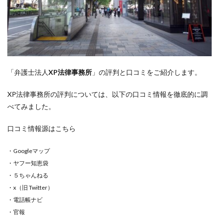
「弁護士法人
XP法律事務所
」の評判と口コミをご紹介します。
XP法律事務所の評判については、以下の口コミ情報を徹底的に調
べてみました。
口コミ情報源はこちら
・Googleマップ
・ヤフー知恵袋
・５ちゃんねる
・x（旧 Twitter）
・電話帳ナビ
・官報