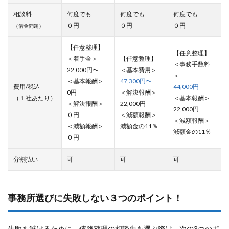
相談料
何度でも
何度でも
何度でも
０円
０円
０円
（借金問題）
【任意整理】
【任意整理】
＜着手金＞
【任意整理】
＜事務手数料
22,000円〜
＜基本費用＞
＞
＜基本報酬＞
47,300円〜
費用/税込
44,000円
0円
＜解決報酬＞
（１社あたり）
＜基本報酬＞
＜解決報酬＞
22,000円
22,000円
０円
＜減額報酬＞
＜減額報酬＞
＜減額報酬＞
減額金の11％
減額金の11％
０円
分割払い
可
可
可
事務所選びに失敗しない３つのポイント！
失敗を避けるために、債務整理の相談先を選ぶ際は、次の3つのポ