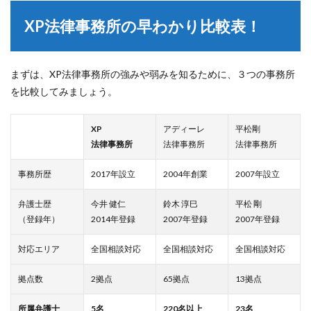
XP法律事務所の早わかり比較表！
まずは、XP法律事務所の強みや弱みを知るために、３つの事務所
を比較してみましょう。
XP
アディーレ
平松剛
法律事務所
法律事務所
法律事務所
事務所歴
2017年設立
2004年創業
2007年設立
弁護士歴
今井 健仁
鈴木 淳巳
平松 剛
（登録年）
2014年登録
2007年登録
2007年登録
対応エリア
全国相談対応
全国相談対応
全国相談対応
拠点数
2拠点
65拠点
13拠点
所属弁護士
5名
220名以上
23名