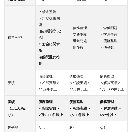
・借金整理
・詐欺被害回
復
・債務整理
・労働問題
(仮想通貨詐欺
・交通事故
・交通事故
得意分野
含)
・男女問題
・債務整理
※
お金に関す
・他多数
・他多数
る
法的問題に特
化
債務整理
債務整理
債務整理
実績
＜相談実績＞
＜相談実績＞
＜解決実績＞
11万件以上
64万件以上
1万5000件以上
実績
債務整理
債務整理
債務整理
（士1人あた
＜相談実績＞
＜相談実績＞
＜解決実績＞
り）
2万2000件以上
2,900件以上
652件以上
処分歴
なし
あり
なし